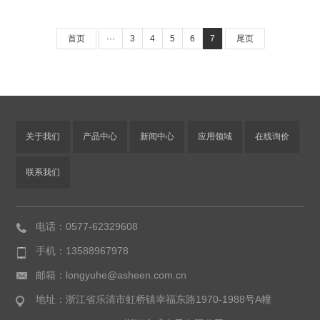
首页
···
3
4
5
6
7
尾页
关于我们
产品中心
新闻中心
应用领域
在线询价
联系我们
电话：0577-62329608
手机：13588967978
邮箱：longyuhe@asheen.com.cn
地址：浙江省乐清市虹桥镇幸福东路1970-1988号A幢